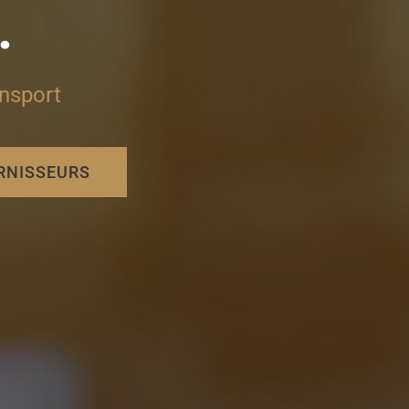
.
ansport
URNISSEURS